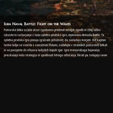
Igra Naval Battle: Fight on the Waves
Pomorske bitke so bile skozi zgodovino predmet mnogih zgodb in zdaj lahko
izkusite to razburjenje z našo spletno piratsko igro, imenovano Armada Battle. Ta
spletna piratska igra ponuja igralcem priložnost, da zavladajo morjem. Kot kapitan
lastne ladje se soočite s sovražnimi flotami, sodelujte v strateških pomorskih bitkah
in se povzpnite do vrhunca ladijskih bojnih iger. Igre mornariškega bojevanja
preizkušajo vašo strategijo in spretnosti hitrega odločanja, hkrati pa zvišujejo raven
adrenalina z bojem v realnem času.
Igra Ship Battle: Čas je, da postanete admiral
V tej igri Ship Battle igralci poveljujejo svojim vojaškim ladjam in se spopadajo s
sovražnikovo armado. Igralci lahko nadgradijo svoje ladje, dodajo nova orožja in
oklepe ter urijo svoje posadke. Ta spletna piratska igra vas prepušča odgovornostim
admirala. Uporabite taktično inteligenco, da uničite svoje sovražnike in postanite
najmočnejši kapitan morja.
Spletna piratska igra: Odpluj na pustolovščino
Da bi bili uspešni v spletnih piratskih igrah, niso potrebne le bojne strategije, ampak
tudi raziskovalne in diplomske sposobnosti. V Armada Battle se lahko pirati podajo