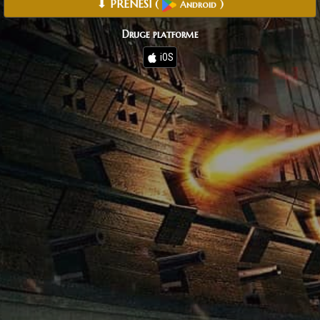
⬇ PRENESI
(
)
Android
Druge platforme
iOS