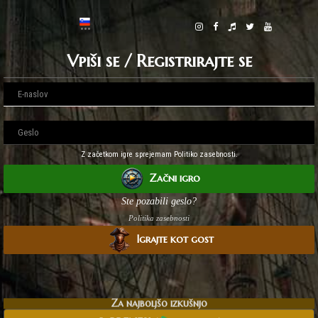
Vpiši se / Registrirajte se
Z začetkom igre sprejemam Politiko zasebnosti.
Začni igro
Ste pozabili geslo?
Politika zasebnosti
Igrajte kot gost
Za najboljšo izkušnjo