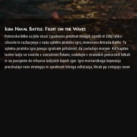
Igra Naval Battle: Fight on the Waves
Pomorske bitke so bile skozi zgodovino predmet mnogih zgodb in zdaj lahko
izkusite to razburjenje z našo spletno piratsko igro, imenovano Armada Battle. Ta
spletna piratska igra ponuja igralcem priložnost, da zavladajo morjem. Kot kapitan
lastne ladje se soočite s sovražnimi flotami, sodelujte v strateških pomorskih bitkah
in se povzpnite do vrhunca ladijskih bojnih iger. Igre mornariškega bojevanja
preizkušajo vašo strategijo in spretnosti hitrega odločanja, hkrati pa zvišujejo raven
adrenalina z bojem v realnem času.
Igra Ship Battle: Čas je, da postanete admiral
V tej igri Ship Battle igralci poveljujejo svojim vojaškim ladjam in se spopadajo s
sovražnikovo armado. Igralci lahko nadgradijo svoje ladje, dodajo nova orožja in
oklepe ter urijo svoje posadke. Ta spletna piratska igra vas prepušča odgovornostim
admirala. Uporabite taktično inteligenco, da uničite svoje sovražnike in postanite
najmočnejši kapitan morja.
Spletna piratska igra: Odpluj na pustolovščino
Da bi bili uspešni v spletnih piratskih igrah, niso potrebne le bojne strategije, ampak
tudi raziskovalne in diplomske sposobnosti. V Armada Battle se lahko pirati podajo