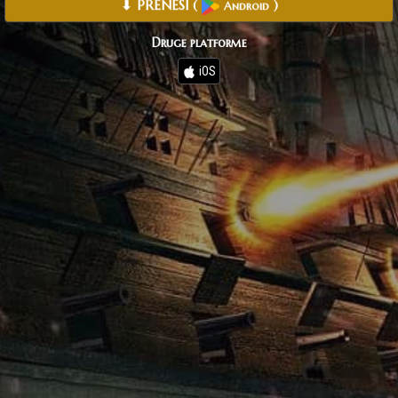
⬇ PRENESI
(
)
Android
Druge platforme
iOS