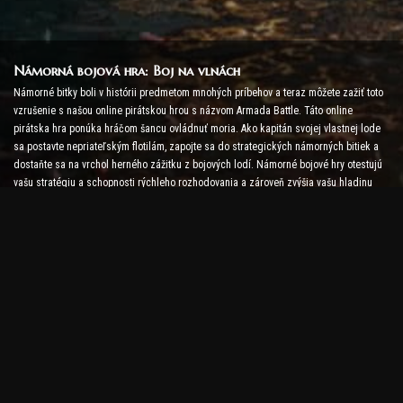
Námorná bojová hra: Boj na vlnách
Námorné bitky boli v histórii predmetom mnohých príbehov a teraz môžete zažiť toto
vzrušenie s našou online pirátskou hrou s názvom Armada Battle. Táto online
pirátska hra ponúka hráčom šancu ovládnuť moria. Ako kapitán svojej vlastnej lode
sa postavte nepriateľským flotilám, zapojte sa do strategických námorných bitiek a
dostaňte sa na vrchol herného zážitku z bojových lodí. Námorné bojové hry otestujú
vašu stratégiu a schopnosti rýchleho rozhodovania a zároveň zvýšia vašu hladinu
adrenalínu pomocou bojov v reálnom čase.
Lodná bojová hra: Čas stať sa admirálom
V tejto hre Lodná bitka hráči velia svojim vlastným vojnovým lodiam a postavia sa
nepriateľským armádam. Hráči môžu vylepšovať svoje lode, pridávať nové zbrane a
brnenia a trénovať svoje posádky. Táto online pirátska hra na vás ponecháva
povinnosti admirála. Použite taktickú inteligenciu na zničenie svojich nepriateľov a
staňte sa najmocnejším kapitánom morí.
Pirátska online hra: Vydajte sa za dobrodružstvom
Aby ste boli úspešní v online pirátskych hrách, sú potrebné nielen bojové stratégie,
ale aj prieskumné a diplomacie. V hre Armada Battle môžu piráti hľadať poklady,
objavovať stratené ostrovy a uzatvárať spojenectvá s inými pirátmi. Táto rozmanitosť