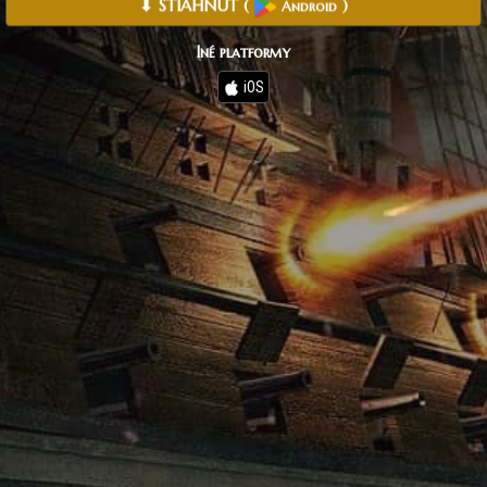
⬇ STIAHNUŤ
(
)
Android
Iné platformy
iOS