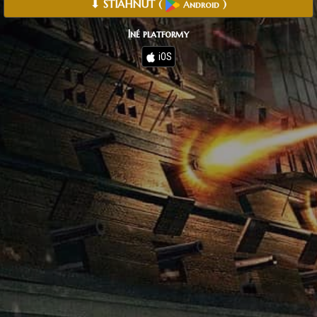
⬇ STIAHNUŤ
(
)
Android
Iné platformy
iOS