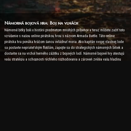
Námorná bojová hra: Boj na vlnách
Námorné bitky boli v histórii predmetom mnohých príbehov a teraz môžete zažiť toto
vzrušenie s našou online pirátskou hrou s názvom Armada Battle. Táto online
pirátska hra ponúka hráčom šancu ovládnuť moria. Ako kapitán svojej vlastnej lode
sa postavte nepriateľským flotilám, zapojte sa do strategických námorných bitiek a
dostaňte sa na vrchol herného zážitku z bojových lodí. Námorné bojové hry otestujú
vašu stratégiu a schopnosti rýchleho rozhodovania a zároveň zvýšia vašu hladinu
adrenalínu pomocou bojov v reálnom čase.
Lodná bojová hra: Čas stať sa admirálom
V tejto hre Lodná bitka hráči velia svojim vlastným vojnovým lodiam a postavia sa
nepriateľským armádam. Hráči môžu vylepšovať svoje lode, pridávať nové zbrane a
brnenia a trénovať svoje posádky. Táto online pirátska hra na vás ponecháva
povinnosti admirála. Použite taktickú inteligenciu na zničenie svojich nepriateľov a
staňte sa najmocnejším kapitánom morí.
Pirátska online hra: Vydajte sa za dobrodružstvom
Aby ste boli úspešní v online pirátskych hrách, sú potrebné nielen bojové stratégie,
ale aj prieskumné a diplomacie. V hre Armada Battle môžu piráti hľadať poklady,
objavovať stratené ostrovy a uzatvárať spojenectvá s inými pirátmi. Táto rozmanitosť