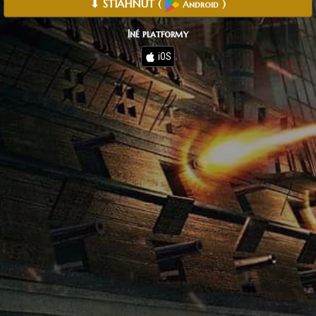
⬇ STIAHNUŤ
(
)
Android
Iné platformy
iOS