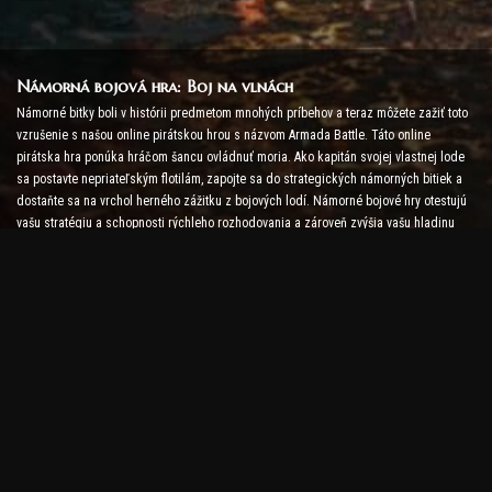
Námorná bojová hra: Boj na vlnách
Námorné bitky boli v histórii predmetom mnohých príbehov a teraz môžete zažiť toto
vzrušenie s našou online pirátskou hrou s názvom Armada Battle. Táto online
pirátska hra ponúka hráčom šancu ovládnuť moria. Ako kapitán svojej vlastnej lode
sa postavte nepriateľským flotilám, zapojte sa do strategických námorných bitiek a
dostaňte sa na vrchol herného zážitku z bojových lodí. Námorné bojové hry otestujú
vašu stratégiu a schopnosti rýchleho rozhodovania a zároveň zvýšia vašu hladinu
adrenalínu pomocou bojov v reálnom čase.
Lodná bojová hra: Čas stať sa admirálom
V tejto hre Lodná bitka hráči velia svojim vlastným vojnovým lodiam a postavia sa
nepriateľským armádam. Hráči môžu vylepšovať svoje lode, pridávať nové zbrane a
brnenia a trénovať svoje posádky. Táto online pirátska hra na vás ponecháva
povinnosti admirála. Použite taktickú inteligenciu na zničenie svojich nepriateľov a
staňte sa najmocnejším kapitánom morí.
Pirátska online hra: Vydajte sa za dobrodružstvom
Aby ste boli úspešní v online pirátskych hrách, sú potrebné nielen bojové stratégie,
ale aj prieskumné a diplomacie. V hre Armada Battle môžu piráti hľadať poklady,
objavovať stratené ostrovy a uzatvárať spojenectvá s inými pirátmi. Táto rozmanitosť