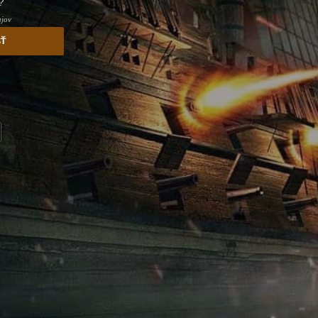
?
ajov
sť