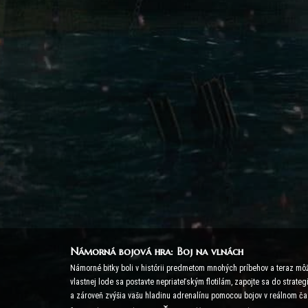
Námorná bojová hra: Boj na vlnách
Námorné bitky boli v histórii predmetom mnohých príbehov a teraz môž
vlastnej lode sa postavte nepriateľským flotilám, zapojte sa do strat
a zároveň zvýšia vašu hladinu adrenalínu pomocou bojov v reálnom ča