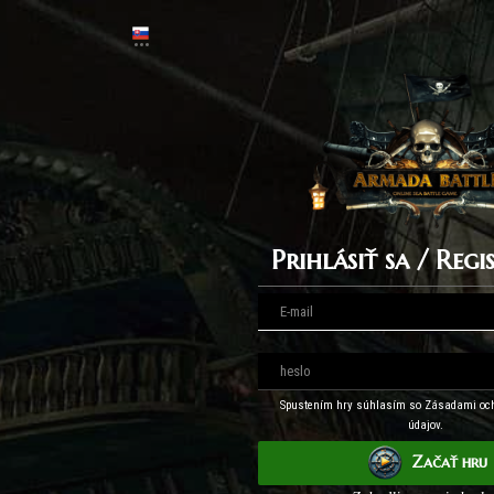
Prihlásiť sa / Reg
Spustením hry súhlasím so Zásadami oc
údajov.
Začať hru