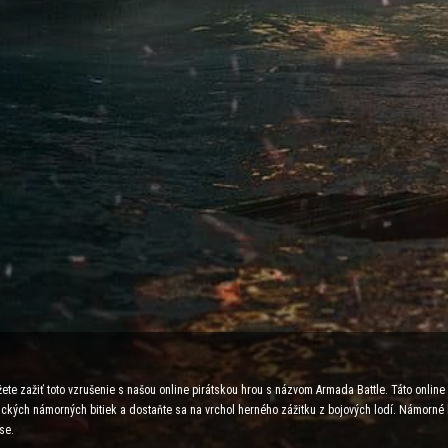
ete zažiť toto vzrušenie s našou online pirátskou hrou s názvom Armada Battle. Táto onlin
egických námorných bitiek a dostaňte sa na vrchol herného zážitku z bojových lodí. Námorné
se.