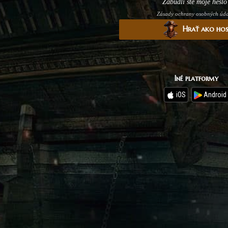
Zabudli ste moje heslo
Zásady ochrany osobných úd
Hrať ako ho
Iné platformy
iOS
Android