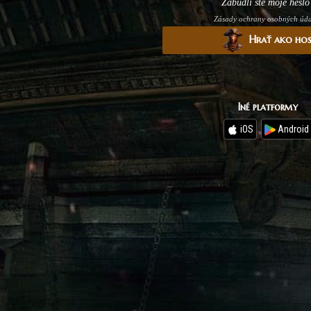
Zabudli ste moje heslo
Zásady ochrany osobných úd
Hrať ako ho
Iné platformy
iOS
Android