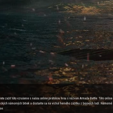
ete zažiť toto vzrušenie s našou online pirátskou hrou s názvom Armada Battle. Táto onlin
egických námorných bitiek a dostaňte sa na vrchol herného zážitku z bojových lodí. Námorné
se.