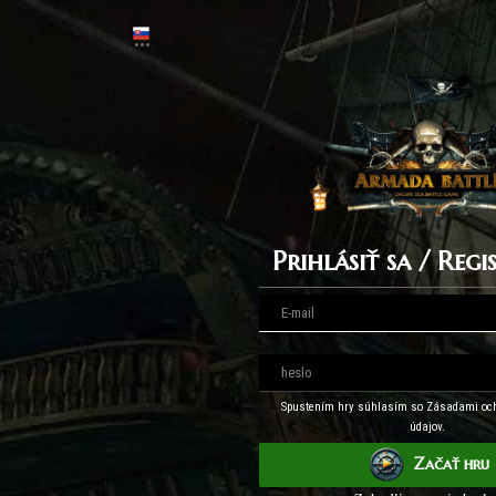
Prihlásiť sa / Reg
Spustením hry súhlasím so Zásadami oc
údajov.
Začať hru