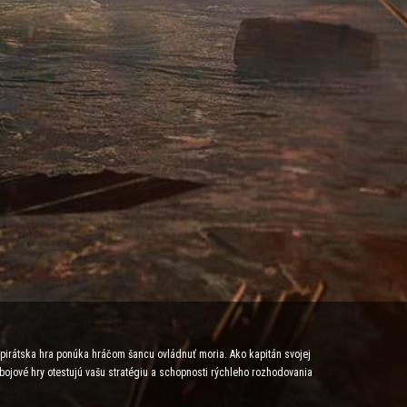
e pirátska hra ponúka hráčom šancu ovládnuť moria. Ako kapitán svojej
 bojové hry otestujú vašu stratégiu a schopnosti rýchleho rozhodovania