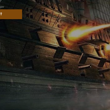
?
ajov
sť