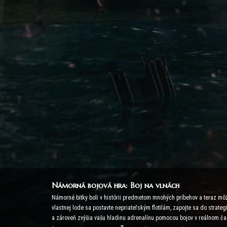
Námorná bojová hra: Boj na vlnách
Námorné bitky boli v histórii predmetom mnohých príbehov a teraz môž
vlastnej lode sa postavte nepriateľským flotilám, zapojte sa do strat
a zároveň zvýšia vašu hladinu adrenalínu pomocou bojov v reálnom ča