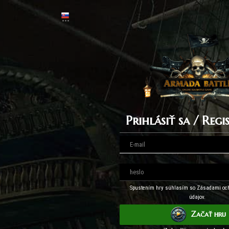
Prihlásiť sa / Reg
Spustením hry súhlasím so Zásadami oc
údajov.
Začať hru