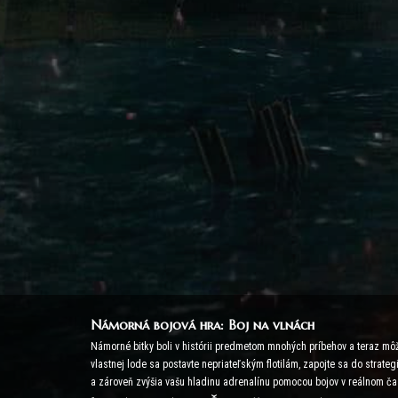
Námorná bojová hra: Boj na vlnách
Námorné bitky boli v histórii predmetom mnohých príbehov a teraz môž
vlastnej lode sa postavte nepriateľským flotilám, zapojte sa do strat
a zároveň zvýšia vašu hladinu adrenalínu pomocou bojov v reálnom ča