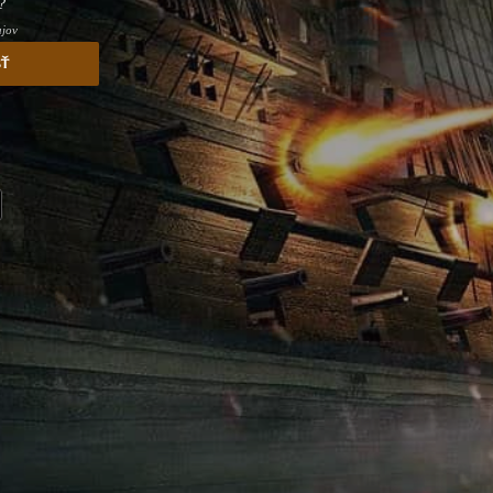
?
ajov
sť