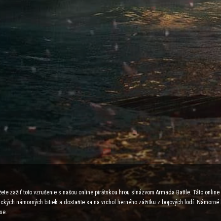
ete zažiť toto vzrušenie s našou online pirátskou hrou s názvom Armada Battle. Táto onlin
egických námorných bitiek a dostaňte sa na vrchol herného zážitku z bojových lodí. Námorné
se.