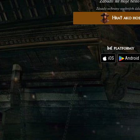
Zabudli ste moje heslo
Zásady ochrany osobných úd
Hrať ako ho
Iné platformy
iOS
Android