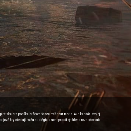
e pirátska hra ponúka hráčom šancu ovládnuť moria. Ako kapitán svojej
 bojové hry otestujú vašu stratégiu a schopnosti rýchleho rozhodovania