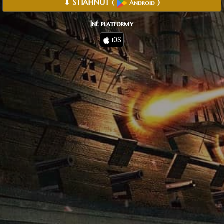
⬇ STIAHNUŤ
(
)
Android
Iné platformy
iOS