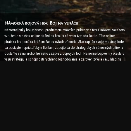
Námorná bojová hra: Boj na vlnách
Námorné bitky boli v histórii predmetom mnohých príbehov a teraz môžete zažiť toto
vzrušenie s našou online pirátskou hrou s názvom Armada Battle. Táto online
pirátska hra ponúka hráčom šancu ovládnuť moria. Ako kapitán svojej vlastnej lode
sa postavte nepriateľským flotilám, zapojte sa do strategických námorných bitiek a
dostaňte sa na vrchol herného zážitku z bojových lodí. Námorné bojové hry otestujú
vašu stratégiu a schopnosti rýchleho rozhodovania a zároveň zvýšia vašu hladinu
adrenalínu pomocou bojov v reálnom čase.
Lodná bojová hra: Čas stať sa admirálom
V tejto hre Lodná bitka hráči velia svojim vlastným vojnovým lodiam a postavia sa
nepriateľským armádam. Hráči môžu vylepšovať svoje lode, pridávať nové zbrane a
brnenia a trénovať svoje posádky. Táto online pirátska hra na vás ponecháva
povinnosti admirála. Použite taktickú inteligenciu na zničenie svojich nepriateľov a
staňte sa najmocnejším kapitánom morí.
Pirátska online hra: Vydajte sa za dobrodružstvom
Aby ste boli úspešní v online pirátskych hrách, sú potrebné nielen bojové stratégie,
ale aj prieskumné a diplomacie. V hre Armada Battle môžu piráti hľadať poklady,
objavovať stratené ostrovy a uzatvárať spojenectvá s inými pirátmi. Táto rozmanitosť