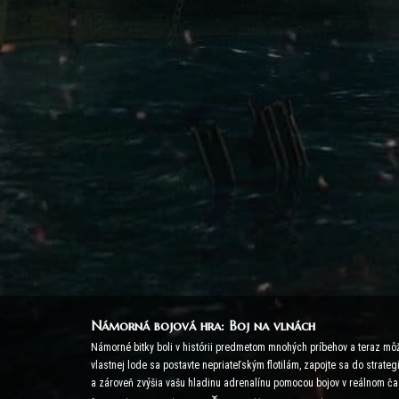
Námorná bojová hra: Boj na vlnách
Námorné bitky boli v histórii predmetom mnohých príbehov a teraz môž
vlastnej lode sa postavte nepriateľským flotilám, zapojte sa do strat
a zároveň zvýšia vašu hladinu adrenalínu pomocou bojov v reálnom ča