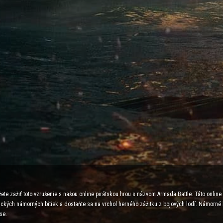
ete zažiť toto vzrušenie s našou online pirátskou hrou s názvom Armada Battle. Táto onlin
egických námorných bitiek a dostaňte sa na vrchol herného zážitku z bojových lodí. Námorné
se.