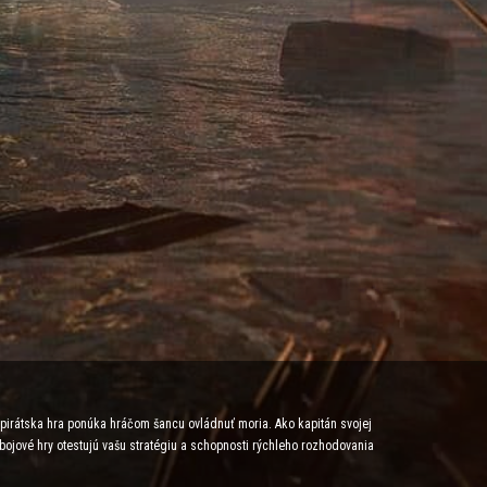
e pirátska hra ponúka hráčom šancu ovládnuť moria. Ako kapitán svojej
 bojové hry otestujú vašu stratégiu a schopnosti rýchleho rozhodovania