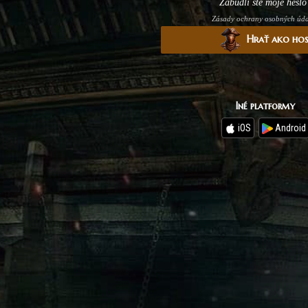
Zabudli ste moje heslo
Zásady ochrany osobných úd
Hrať ako ho
Iné platformy
iOS
Android