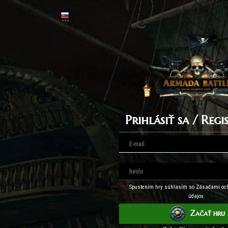
Prihlásiť sa / Reg
Spustením hry súhlasím so Zásadami oc
údajov.
Začať hru