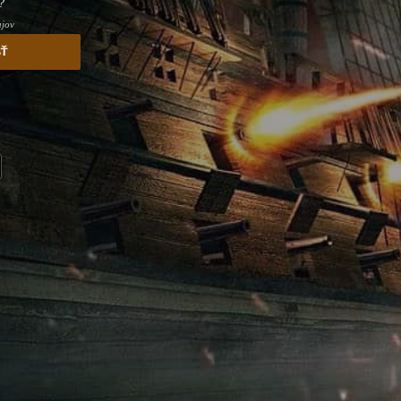
?
ajov
sť