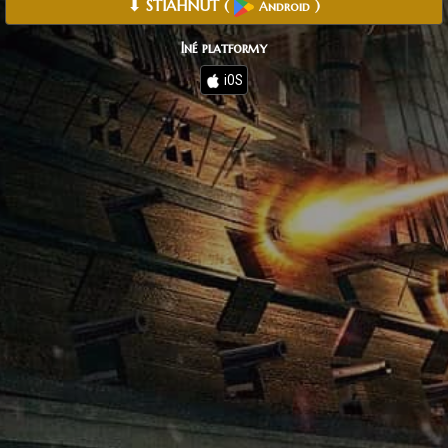
⬇ STIAHNUŤ
(
)
Android
Iné platformy
iOS