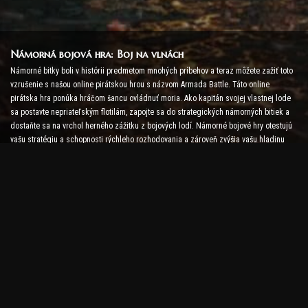
Námorná bojová hra: Boj na vlnách
Námorné bitky boli v histórii predmetom mnohých príbehov a teraz môžete zažiť toto
vzrušenie s našou online pirátskou hrou s názvom Armada Battle. Táto online
pirátska hra ponúka hráčom šancu ovládnuť moria. Ako kapitán svojej vlastnej lode
sa postavte nepriateľským flotilám, zapojte sa do strategických námorných bitiek a
dostaňte sa na vrchol herného zážitku z bojových lodí. Námorné bojové hry otestujú
vašu stratégiu a schopnosti rýchleho rozhodovania a zároveň zvýšia vašu hladinu
adrenalínu pomocou bojov v reálnom čase.
Lodná bojová hra: Čas stať sa admirálom
V tejto hre Lodná bitka hráči velia svojim vlastným vojnovým lodiam a postavia sa
nepriateľským armádam. Hráči môžu vylepšovať svoje lode, pridávať nové zbrane a
brnenia a trénovať svoje posádky. Táto online pirátska hra na vás ponecháva
povinnosti admirála. Použite taktickú inteligenciu na zničenie svojich nepriateľov a
staňte sa najmocnejším kapitánom morí.
Pirátska online hra: Vydajte sa za dobrodružstvom
Aby ste boli úspešní v online pirátskych hrách, sú potrebné nielen bojové stratégie,
ale aj prieskumné a diplomacie. V hre Armada Battle môžu piráti hľadať poklady,
objavovať stratené ostrovy a uzatvárať spojenectvá s inými pirátmi. Táto rozmanitosť