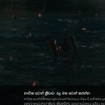
නාවික සටන් ක්‍රීඩාව: රළ මත සටන් කරන්න
නාවික සටන් ඉතිහාසය පුරා බොහෝ කථාවලට විෂය වී ඇති අතර, දැන් 
කොල්ලකරුවන්ගේ ක්‍රීඩාව ක්‍රීඩකයින්ට මුහුදේ ආධිපත්‍යය දැරී