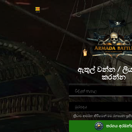
ඇතුල් වන්න / ලියා
කරන්න
ක්‍රීඩාව ආරම්භ කිරීමෙන් මම රහස්‍යතා ප්‍රති
තරගය අරඔන්