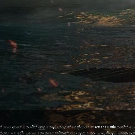
ඔබට අපගේ ඔන්ලයින් මුහුදු කොල්ලකරුවන්ගේ ක්‍රීඩාව වන Armada Battle සමඟින් මෙම 
මට අවස්ථාව ලබා දෙයි. ඔබේම නෞකාවේ කපිතාන්වරයා ලෙස, සතුරු බලඇණිවලට මුහුණ දෙන