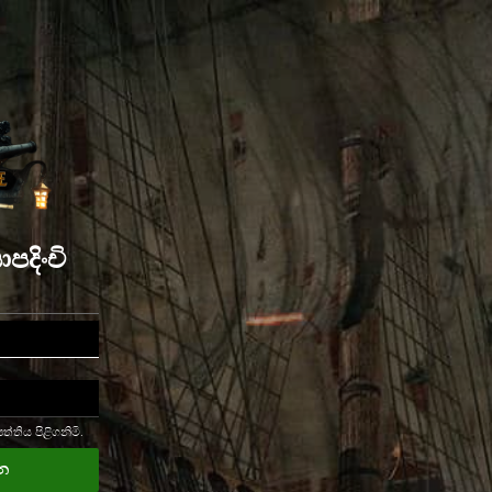
පදිංචි
පත්තිය පිළිගනිමි.
න