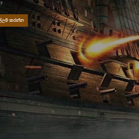
?
්ලම් කරන්න