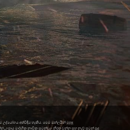
උද්යෝගය අත්විඳිය හැකිය. මෙම ඔන්ලයින් මුහුදු
්න, උපාය මාර්ගික නාවික සටන්වල නිරත වන්න සහ නැව් සටන් සූදු