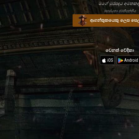
මගේ මුරපදය අමතකද
රහස්යතා ප්රතිපත්තිය
ආගන්තුකයෙකු ලෙස සෙල
වෙනත් වේදිකා
iOS
Android