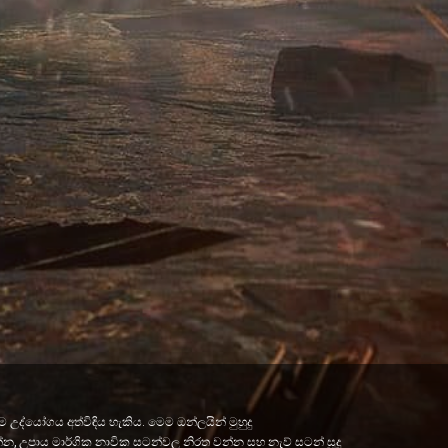
උද්යෝගය අත්විඳිය හැකිය. මෙම ඔන්ලයින් මුහුදු
්න, උපාය මාර්ගික නාවික සටන්වල නිරත වන්න සහ නැව් සටන් සූදු