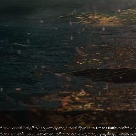
ඔබට අපගේ ඔන්ලයින් මුහුදු කොල්ලකරුවන්ගේ ක්‍රීඩාව වන Armada Battle සමඟින් මෙම 
මට අවස්ථාව ලබා දෙයි. ඔබේම නෞකාවේ කපිතාන්වරයා ලෙස, සතුරු බලඇණිවලට මුහුණ දෙන