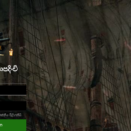
පදිංචි
පත්තිය පිළිගනිමි.
න