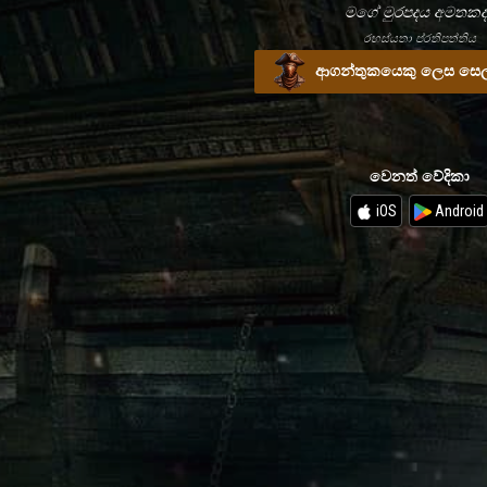
මගේ මුරපදය අමතකද
රහස්යතා ප්රතිපත්තිය
ආගන්තුකයෙකු ලෙස සෙල
වෙනත් වේදිකා
iOS
Android