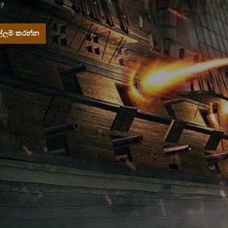
?
්ලම් කරන්න