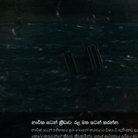
නාවික සටන් ක්‍රීඩාව: රළ මත සටන් කරන්න
නාවික සටන් ඉතිහාසය පුරා බොහෝ කථාවලට විෂය වී ඇති අතර, දැන් 
කොල්ලකරුවන්ගේ ක්‍රීඩාව ක්‍රීඩකයින්ට මුහුදේ ආධිපත්‍යය දැරී