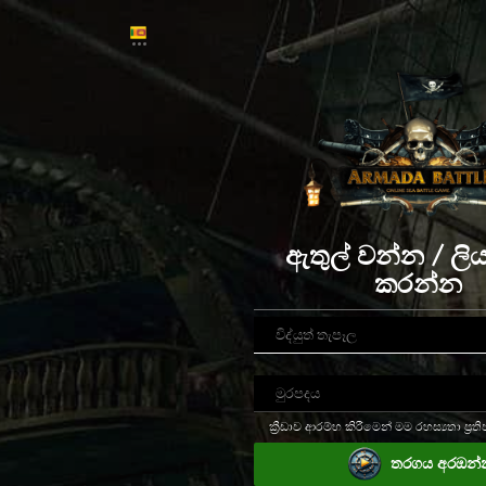
ඇතුල් වන්න / ලියා
කරන්න
ක්‍රීඩාව ආරම්භ කිරීමෙන් මම රහස්‍යතා ප්‍රති
තරගය අරඔන්