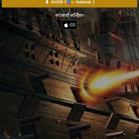
⬇ බාගත
(
)
Android
වෙනත් වේදිකා
iOS