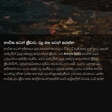
නාවික සටන් ක්‍රීඩාව: රළ මත සටන් කරන්න
නාවික සටන් ඉතිහාසය පුරා බොහෝ කථාවලට විෂය වී ඇති අතර, දැන් ඔබට අපගේ
ඔන්ලයින් මුහුදු කොල්ලකරුවන්ගේ ක්‍රීඩාව වන Armada Battle සමඟින් මෙම
උද්යෝගය අත්විඳිය හැකිය. මෙම ඔන්ලයින් මුහුදු කොල්ලකරුවන්ගේ ක්‍රීඩාව
ක්‍රීඩකයින්ට මුහුදේ ආධිපත්‍යය දැරීමට අවස්ථාව ලබා දෙයි. ඔබේම නෞකාවේ
කපිතාන්වරයා ලෙස, සතුරු බලඇණිවලට මුහුණ දෙන්න, උපාය මාර්ගික නාවික
සටන්වල නිරත වන්න සහ නැව් සටන් සූදු අත්දැකීමේ උච්චතම ස්ථානයට යන්න.
නාවික යුධ ක්‍රීඩා තත්‍ය කාලීන සටන් සමඟින් ඔබේ ඇඩ්‍රිනලින් මට්ටම වැඩි කරන
අතරම ඔබේ උපාය සහ ඉක්මන් තීරණ ගැනීමේ කුසලතා පරීක්ෂා කරයි.
නැව් සටන් ක්‍රීඩාව: අද්මිරාල්වරයෙකු වීමට කාලයයි
මෙම නැව් සටන් ක්‍රීඩාවේදී, ක්‍රීඩකයින් තමන්ගේම යුධ නැව් වලට අණ දෙන අතර
සතුරු ආමඩාවන්ට මුහුණ දෙයි. ක්‍රීඩකයින්ට ඔවුන්ගේ නැව් වැඩිදියුණු කිරීමට, නව
ආයුධ සහ සන්නාහ එකතු කිරීමට සහ ඔවුන්ගේ කාර්ය මණ්ඩලය පුහුණු කිරීමට
හැකිය. මෙම ඔන්ලයින් මුහුදු කොල්ලකරුවන්ගේ ක්‍රීඩාව ඔබට අද්මිරාල්වරයෙකුගේ