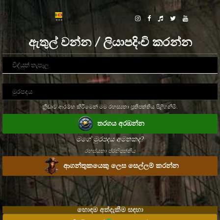
ඇතුල් වන්න / ලියාපදිංචි කරන්න
ක්‍රීඩාව ආරම්භ කිරීමෙන් මම රහස්‍යතා ප්‍රතිපත්තිය පිළිගනිමි.
තරගය අරඔන්න
මගේ මුරපදය අමතකද?
රහස්යතා ප්රතිපත්තිය
ආගන්තුකයෙකු ලෙස සෙල්ලම් කරන්න
හොඳම අත්දැකීම සඳහා