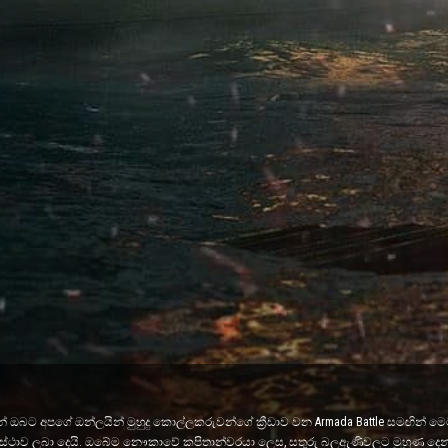
ඔබට අපගේ ඔන්ලයින් මුහුදු කොල්ලකරුවන්ගේ ක්‍රීඩාව වන Armada Battle සමඟින් මෙම 
මට අවස්ථාව ලබා දෙයි. ඔබේම නෞකාවේ කපිතාන්වරයා ලෙස, සතුරු බලඇණිවලට මුහුණ දෙන