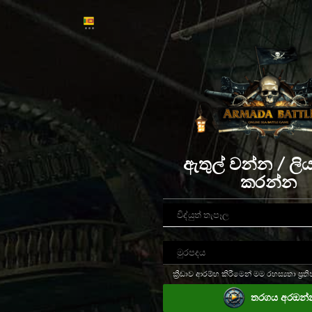
ඇතුල් වන්න / ලියා
කරන්න
ක්‍රීඩාව ආරම්භ කිරීමෙන් මම රහස්‍යතා ප්‍රති
තරගය අරඔන්