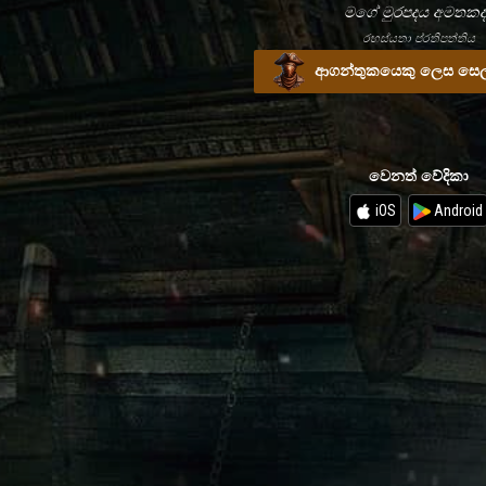
මගේ මුරපදය අමතකද
රහස්යතා ප්රතිපත්තිය
ආගන්තුකයෙකු ලෙස සෙල
වෙනත් වේදිකා
iOS
Android