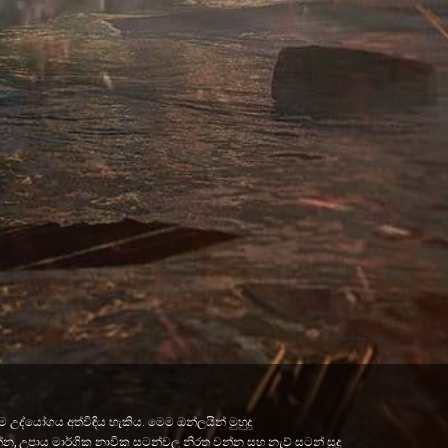
උද්යෝගය අත්විඳිය හැකිය. මෙම ඔන්ලයින් මුහුදු
්න, උපාය මාර්ගික නාවික සටන්වල නිරත වන්න සහ නැව් සටන් සූදු