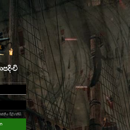
පදිංචි
පත්තිය පිළිගනිමි.
න