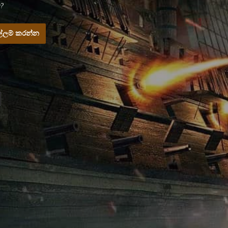
?
්ලම් කරන්න