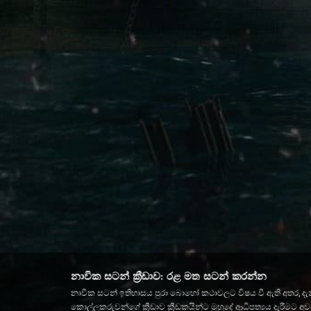
නාවික සටන් ක්‍රීඩාව: රළ මත සටන් කරන්න
නාවික සටන් ඉතිහාසය පුරා බොහෝ කථාවලට විෂය වී ඇති අතර, දැන් 
කොල්ලකරුවන්ගේ ක්‍රීඩාව ක්‍රීඩකයින්ට මුහුදේ ආධිපත්‍යය දැරී