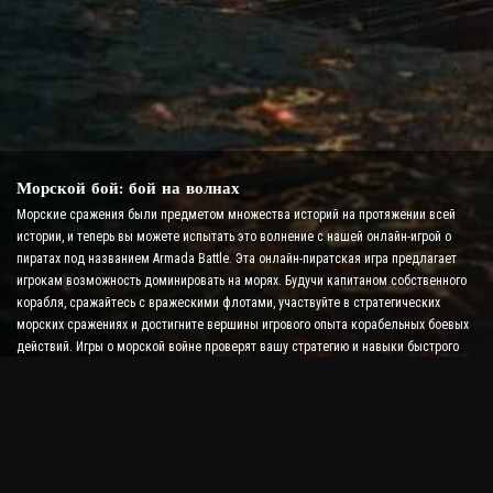
Морской бой: бой на волнах
Морские сражения были предметом множества историй на протяжении всей
истории, и теперь вы можете испытать это волнение с нашей онлайн-игрой о
пиратах под названием Armada Battle. Эта онлайн-пиратская игра предлагает
игрокам возможность доминировать на морях. Будучи капитаном собственного
корабля, сражайтесь с вражескими флотами, участвуйте в стратегических
морских сражениях и достигните вершины игрового опыта корабельных боевых
действий. Игры о морской войне проверят вашу стратегию и навыки быстрого
принятия решений, а также повысят уровень адреналина в боях в реальном
времени.
Игра «Корабельный бой: время стать адмиралом»
В этой игре «Корабельный бой» игроки командуют собственными военными
кораблями и сражаются с вражескими армадами. Игроки могут
модернизировать свои корабли, добавлять новое оружие и броню, а также