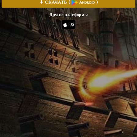
⬇ СКАЧАТЬ
(
)
Android
Другие платформы
iOS