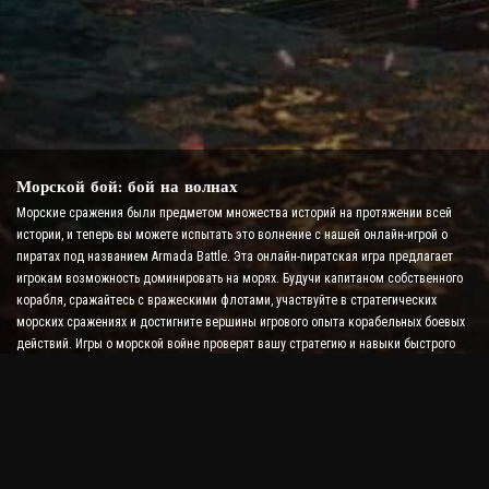
Морской бой: бой на волнах
Морские сражения были предметом множества историй на протяжении всей
истории, и теперь вы можете испытать это волнение с нашей онлайн-игрой о
пиратах под названием Armada Battle. Эта онлайн-пиратская игра предлагает
игрокам возможность доминировать на морях. Будучи капитаном собственного
корабля, сражайтесь с вражескими флотами, участвуйте в стратегических
морских сражениях и достигните вершины игрового опыта корабельных боевых
действий. Игры о морской войне проверят вашу стратегию и навыки быстрого
принятия решений, а также повысят уровень адреналина в боях в реальном
времени.
Игра «Корабельный бой: время стать адмиралом»
В этой игре «Корабельный бой» игроки командуют собственными военными
кораблями и сражаются с вражескими армадами. Игроки могут
модернизировать свои корабли, добавлять новое оружие и броню, а также