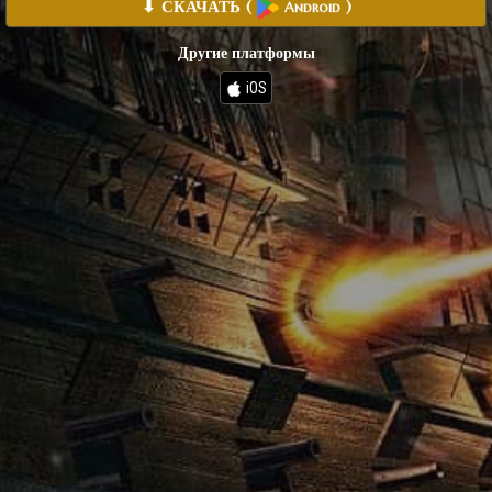
⬇ СКАЧАТЬ
(
)
Android
Другие платформы
iOS