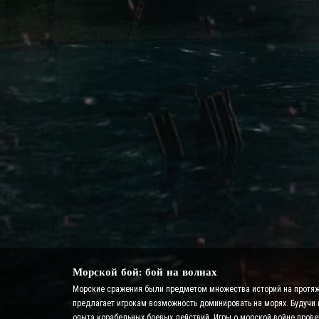
Морской бой: бой на волнах
Морские сражения были предметом множества историй на протяжени
предлагает игрокам возможность доминировать на морях. Будучи 
опыта корабельных боевых действий. Игры о морской войне прове