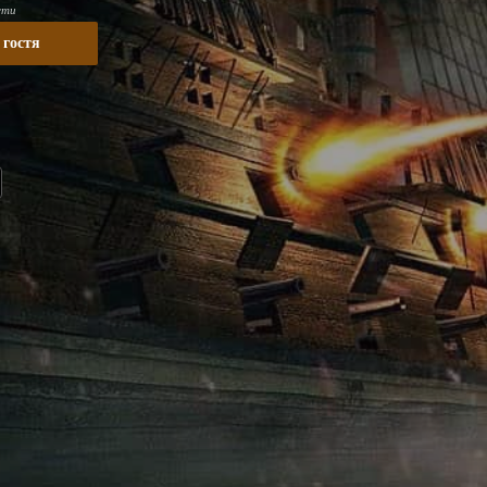
сти
 гостя
ы