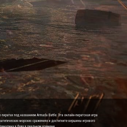
пиратах под названием Armada Battle. Эта онлайн-пиратская игра
ратегических морских сражениях и достигните вершины игрового
дреналина в боях в реальном времени.