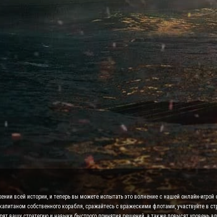
и всей истории, и теперь вы можете испытать это волнение с нашей онлайн-игрой о 
капитаном собственного корабля, сражайтесь с вражескими флотами, участвуйте в ст
рят вашу стратегию и навыки быстрого принятия решений, а также повысят уровень а