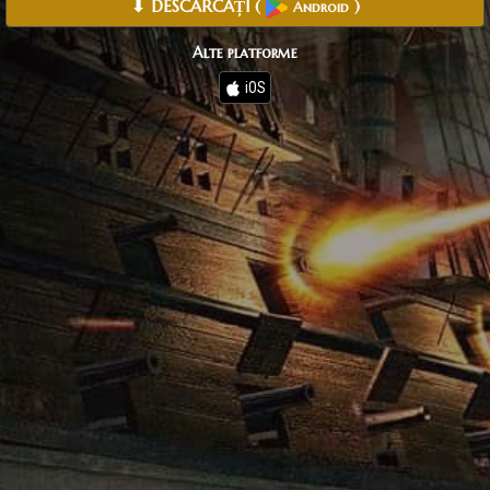
⬇ DESCĂRCAȚI
(
)
Android
Alte platforme
iOS