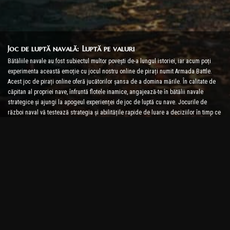
Joc de luptă navală: Luptă pe valuri
Bătăliile navale au fost subiectul multor povești de-a lungul istoriei, iar acum poți
experimenta această emoție cu jocul nostru online de pirați numit Armada Battle.
Acest joc de pirați online oferă jucătorilor șansa de a domina mările. În calitate de
căpitan al propriei nave, înfruntă flotele inamice, angajează-te în bătălii navale
strategice și ajungi la apogeul experienței de joc de luptă cu nave. Jocurile de
război naval vă testează strategia și abilitățile rapide de luare a deciziilor în timp ce
vă cresc nivelul de adrenalină cu luptă în timp real.
Joc de luptă cu nave: E timpul să devii amiral
În acest joc de luptă cu nave, jucătorii își comandă propriile nave de război și
înfruntă armatele inamice. Jucătorii își pot îmbunătăți navele, pot adăuga noi arme și
armuri și își pot antrena echipajele. Acest joc de pirați online vă lasă cu
responsabilitățile unui amiral. Folosește inteligența tactică pentru a-ți distruge
inamicii și a deveni cel mai puternic căpitan al mărilor.
Joc online de pirați: Pune-ți drumul spre aventură
Pentru a avea succes în jocurile de pirați online, sunt necesare nu numai strategii de
luptă, ci și abilități de explorare și diplomație. În Armada Battle, pirații pot merge la