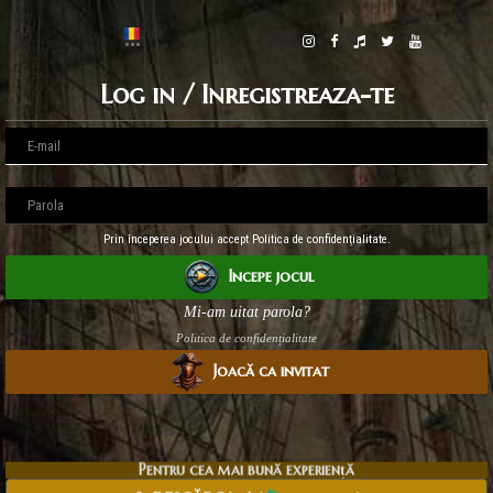
Log in / Inregistreaza-te
Prin începerea jocului accept Politica de confidențialitate.
Incepe jocul
Mi-am uitat parola?
Politica de confidențialitate
Joacă ca invitat
Pentru cea mai bună experiență