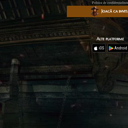
Politica de confidențialitat
Joacă ca invit
Alte platforme
iOS
Android