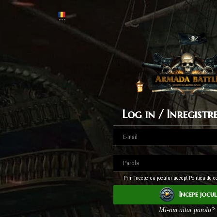
Log in / Inregistr
Prin începerea jocului accept Politica de co
Incepe jocul
Mi-am uitat parola?