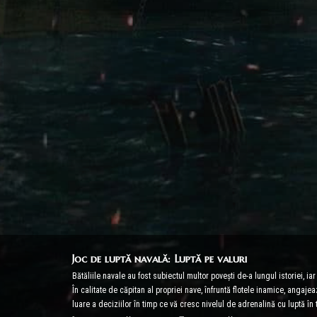
Joc de luptă navală: Luptă pe valuri
Bătăliile navale au fost subiectul multor povești de-a lungul istoriei, 
În calitate de căpitan al propriei nave, înfruntă flotele inamice, angaje
luare a deciziilor în timp ce vă cresc nivelul de adrenalină cu luptă în 