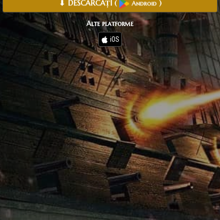
⬇ DESCĂRCAȚI
(
)
Android
Alte platforme
iOS