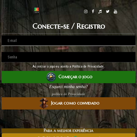
Conecte-se / Registro
Ao iniciar o jogo eu aceito a Política de Privacidade.
Começar o jogo
Esqueci minha senha?
política de Privacidade
Jogar como convidado
Para a melhor experiência