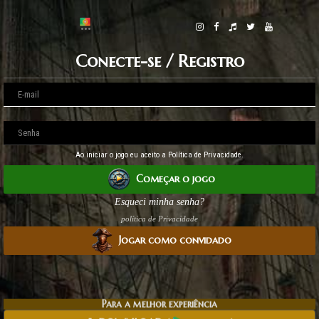
Conecte-se / Registro
Ao iniciar o jogo eu aceito a Política de Privacidade.
Começar o jogo
Esqueci minha senha?
política de Privacidade
Jogar como convidado
Para a melhor experiência