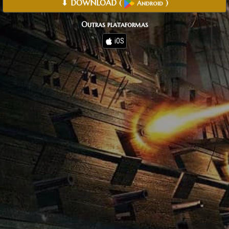
⬇ DOWNLOAD
(
)
Android
Outras plataformas
iOS