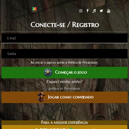
Conecte-se / Registro
Ao iniciar o jogo eu aceito a Política de Privacidade.
Começar o jogo
Esqueci minha senha?
política de Privacidade
Jogar como convidado
Para a melhor experiência