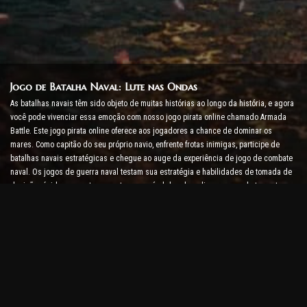
Jogo de Batalha Naval: Lute nas Ondas
As batalhas navais têm sido objeto de muitas histórias ao longo da história, e agora
você pode vivenciar essa emoção com nosso jogo pirata online chamado Armada
Battle. Este jogo pirata online oferece aos jogadores a chance de dominar os
mares. Como capitão do seu próprio navio, enfrente frotas inimigas, participe de
batalhas navais estratégicas e chegue ao auge da experiência de jogo de combate
naval. Os jogos de guerra naval testam sua estratégia e habilidades de tomada de
decisão rápida enquanto aumentam seu nível de adrenalina com combate em tempo
real.
Jogo de batalha de navios: hora de se tornar um almirante
Neste jogo de batalha de navios, os jogadores comandam seus próprios navios de
guerra e enfrentam armadas inimigas. Os jogadores podem atualizar seus navios,
adicionar novas armas e armaduras e treinar suas tripulações. Este jogo pirata
online deixa você com as responsabilidades de um almirante. Use a inteligência
tática para destruir seus inimigos e se tornar o capitão mais poderoso dos mares.
Jogo pirata online: navegue para a aventura