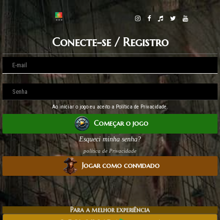
Conecte-se / Registro
Ao iniciar o jogo eu aceito a Política de Privacidade.
Começar o jogo
Esqueci minha senha?
política de Privacidade
Jogar como convidado
Para a melhor experiência