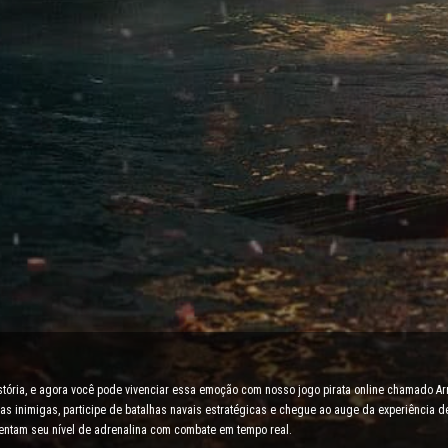
istória, e agora você pode vivenciar essa emoção com nosso jogo pirata online chamado Ar
tas inimigas, participe de batalhas navais estratégicas e chegue ao auge da experiência 
entam seu nível de adrenalina com combate em tempo real.