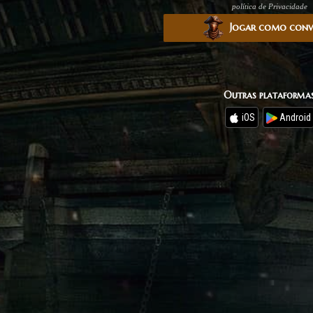
política de Privacidade
Jogar como conv
Outras plataforma
iOS
Android