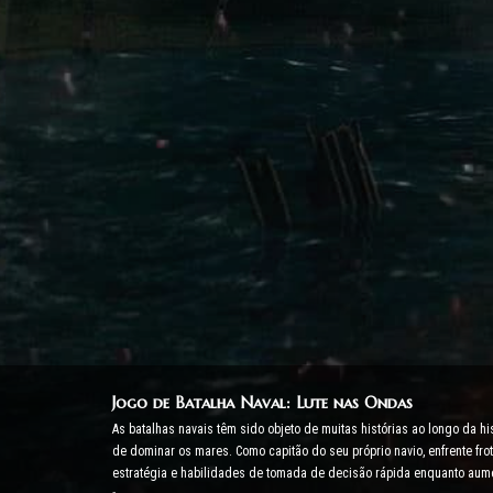
Jogo de Batalha Naval: Lute nas Ondas
As batalhas navais têm sido objeto de muitas histórias ao longo da h
de dominar os mares. Como capitão do seu próprio navio, enfrente fro
estratégia e habilidades de tomada de decisão rápida enquanto aum