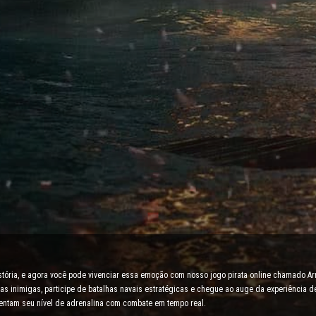
istória, e agora você pode vivenciar essa emoção com nosso jogo pirata online chamado Ar
tas inimigas, participe de batalhas navais estratégicas e chegue ao auge da experiência 
entam seu nível de adrenalina com combate em tempo real.