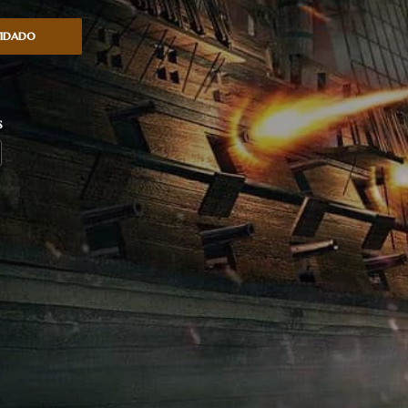
idado
s