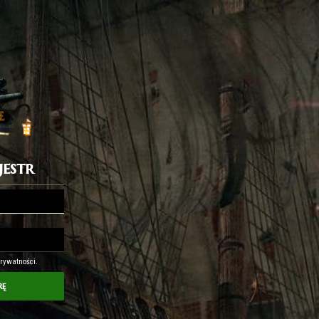
jestr
Prywatności.
rę