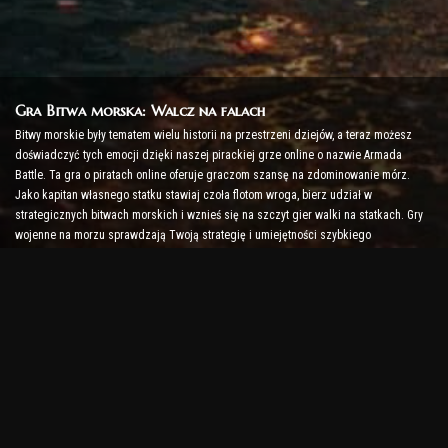
Gra Bitwa morska: Walcz na falach
Bitwy morskie były tematem wielu historii na przestrzeni dziejów, a teraz możesz
doświadczyć tych emocji dzięki naszej pirackiej grze online o nazwie Armada
Battle. Ta gra o piratach online oferuje graczom szansę na zdominowanie mórz.
Jako kapitan własnego statku stawiaj czoła flotom wroga, bierz udział w
strategicznych bitwach morskich i wznieś się na szczyt gier walki na statkach. Gry
wojenne na morzu sprawdzają Twoją strategię i umiejętności szybkiego
podejmowania decyzji, jednocześnie podnosząc poziom adrenaliny dzięki walce w
czasie rzeczywistym.
Gra Bitwa na statki: Czas zostać admirałem
W tej grze bitewnej gracze dowodzą własnymi okrętami wojennymi i walczą z
armadami wroga. Gracze mogą ulepszać swoje statki, dodawać nową broń i zbroję
oraz szkolić swoje załogi. W tej internetowej grze o piratach spoczywają na Tobie
obowiązki admirała. Wykorzystaj inteligencję taktyczną, aby zniszczyć swoich
wrogów i stać się najpotężniejszym kapitanem mórz.
Gra o piratach online: Wypłyń na przygodę