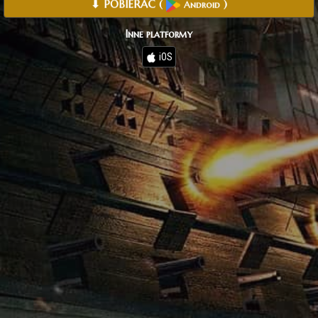
⬇ POBIERAĆ
(
)
Android
Inne platformy
iOS