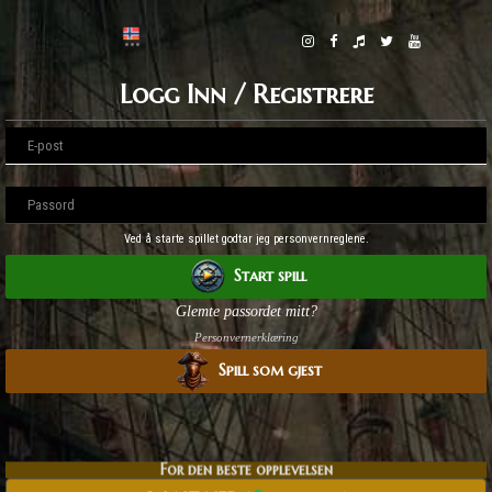
Logg Inn / Registrere
Ved å starte spillet godtar jeg personvernreglene.
Start spill
Glemte passordet mitt?
Personvernerklæring
Spill som gjest
For den beste opplevelsen