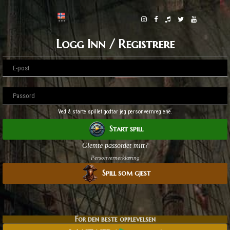
Logg Inn / Registrere
Ved å starte spillet godtar jeg personvernreglene.
Start spill
Glemte passordet mitt?
Personvernerklæring
Spill som gjest
For den beste opplevelsen