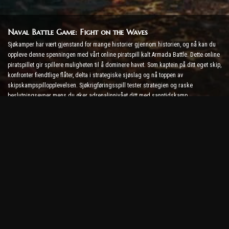
Naval Battle Game: Fight on the Waves
Sjøkamper har vært gjenstand for mange historier gjennom historien, og nå kan du
oppleve denne spenningen med vårt online piratspill kalt Armada Battle. Dette online
piratspillet gir spillere muligheten til å dominere havet. Som kaptein på ditt eget skip,
konfronter fiendtlige flåter, delta i strategiske sjøslag og nå toppen av
skipskampspillopplevelsen. Sjøkrigføringsspill tester strategien og raske
beslutningsevner mens du øker adrenalinnivået ditt med sanntidskamp.
Ship Battle Game: Tid for å bli admiral
I dette Ship Battle Game kommanderer spillere sine egne krigsskip og tar på seg
fiendtlige armadaer. Spillere kan oppgradere skipene sine, legge til nye våpen og
rustninger og trene mannskapene sine. Dette online piratspillet gir deg ansvaret til
en admiral. Bruk taktisk intelligens for å ødelegge fiendene dine og bli den
mektigste kapteinen på havet.
Online Pirate Game: Set Sail for Adventure
For å lykkes i online piratspill kreves ikke bare kampstrategier, men også
utforskning og diplomati. I Armada Battle kan pirater gå på skattejakt, oppdage tapte
øyer og inngå allianser med andre pirater. Dette mangfoldet gir en bred
spillopplevelse som appellerer til alle typer spillere.
Online piratspill og avansert grafikk