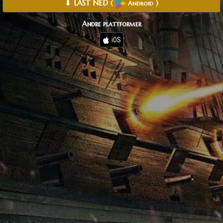
⬇ LAST NED
(
)
Android
Andre plattformer
iOS