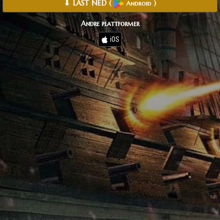
⬇ LAST NED
(
)
Android
Andre plattformer
iOS