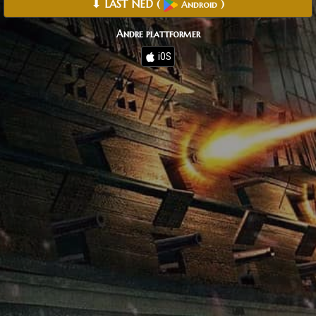
⬇ LAST NED
(
)
Android
Andre plattformer
iOS