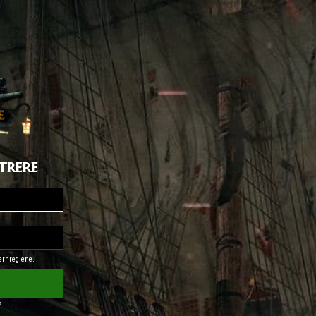
trere
vernreglene.
?