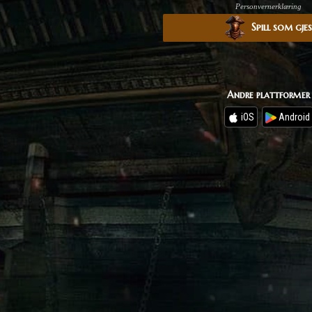
Personvernerklæring
Spill som gje
Andre plattformer
iOS
Android