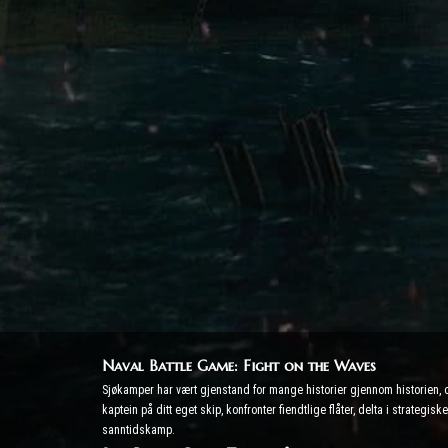
Naval Battle Game: Fight on the Waves
Sjøkamper har vært gjenstand for mange historier gjennom historien, og
kaptein på ditt eget skip, konfronter fiendtlige flåter, delta i strate
sanntidskamp.