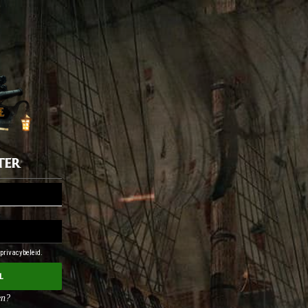
ter
 privacybeleid.
l
en?