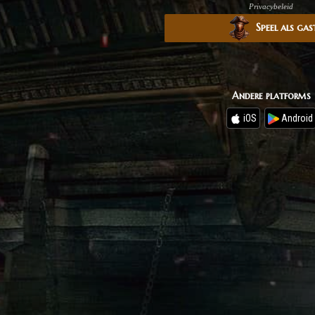
Privacybeleid
Speel als gas
Andere platforms
iOS
Android