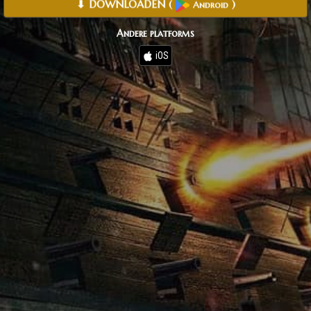
⬇ DOWNLOADEN
(
)
Android
Andere platforms
iOS