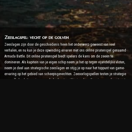
Zeeslagspel: vecht op de golven
Zeeslagen zijn door de geschiedenis heen het onderwerp geweest van veel
verhalen, en nu kun je deze opwinding ervaren met ons online piratenspel genaamd
Armada Battle. Dit online piratenspel biedt spelers de kans om de zeeën te
domineren. Als kapitein van je eigen schip neem je het op tegen vijandelijke vloten,
neem je deel aan strategische zeeslagen en stijg je op naar het toppunt van game-
ervaring op het gebied van scheepsgevechten. Zeeoorlogspellen testen je strategie
en snelle besluitvormingsvaardigheden, terwijl je je adrenalineniveau verhoogt met
realtime gevechten.
Ship Battle Game: tijd om admiraal te worden
In dit Ship Battle-spel besturen spelers hun eigen oorlogsschepen en nemen ze het
op tegen vijandelijke armada's. Spelers kunnen hun schepen upgraden, nieuwe
wapens en bepantsering toevoegen en hun bemanningen trainen. Dit online
piratenspel geeft jou de verantwoordelijkheden van een admiraal. Gebruik tactische
intelligentie om je vijanden te vernietigen en de machtigste kapitein van de zee te
worden.