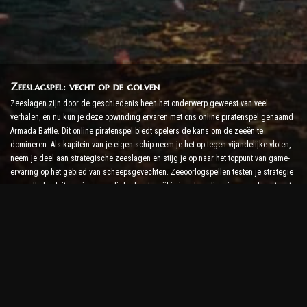
Zeeslagspel: vecht op de golven
Zeeslagen zijn door de geschiedenis heen het onderwerp geweest van veel
verhalen, en nu kun je deze opwinding ervaren met ons online piratenspel genaamd
Armada Battle. Dit online piratenspel biedt spelers de kans om de zeeën te
domineren. Als kapitein van je eigen schip neem je het op tegen vijandelijke vloten,
neem je deel aan strategische zeeslagen en stijg je op naar het toppunt van game-
ervaring op het gebied van scheepsgevechten. Zeeoorlogspellen testen je strategie
en snelle besluitvormingsvaardigheden, terwijl je je adrenalineniveau verhoogt met
realtime gevechten.
Ship Battle Game: tijd om admiraal te worden
In dit Ship Battle-spel besturen spelers hun eigen oorlogsschepen en nemen ze het
op tegen vijandelijke armada's. Spelers kunnen hun schepen upgraden, nieuwe
wapens en bepantsering toevoegen en hun bemanningen trainen. Dit online
piratenspel geeft jou de verantwoordelijkheden van een admiraal. Gebruik tactische
intelligentie om je vijanden te vernietigen en de machtigste kapitein van de zee te
worden.