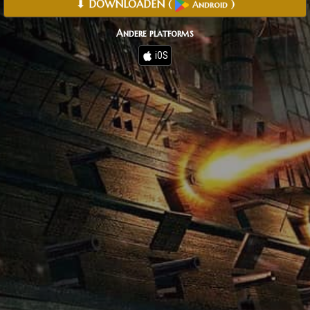
⬇ DOWNLOADEN
(
)
Android
Andere platforms
iOS