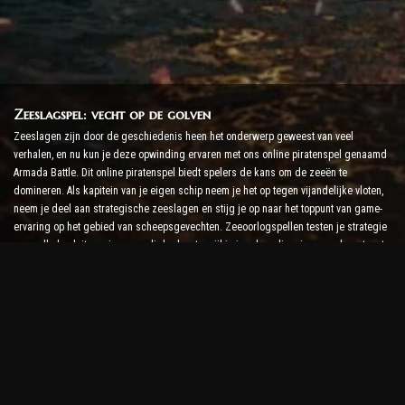
Zeeslagspel: vecht op de golven
Zeeslagen zijn door de geschiedenis heen het onderwerp geweest van veel
verhalen, en nu kun je deze opwinding ervaren met ons online piratenspel genaamd
Armada Battle. Dit online piratenspel biedt spelers de kans om de zeeën te
domineren. Als kapitein van je eigen schip neem je het op tegen vijandelijke vloten,
neem je deel aan strategische zeeslagen en stijg je op naar het toppunt van game-
ervaring op het gebied van scheepsgevechten. Zeeoorlogspellen testen je strategie
en snelle besluitvormingsvaardigheden, terwijl je je adrenalineniveau verhoogt met
realtime gevechten.
Ship Battle Game: tijd om admiraal te worden
In dit Ship Battle-spel besturen spelers hun eigen oorlogsschepen en nemen ze het
op tegen vijandelijke armada's. Spelers kunnen hun schepen upgraden, nieuwe
wapens en bepantsering toevoegen en hun bemanningen trainen. Dit online
piratenspel geeft jou de verantwoordelijkheden van een admiraal. Gebruik tactische
intelligentie om je vijanden te vernietigen en de machtigste kapitein van de zee te
worden.