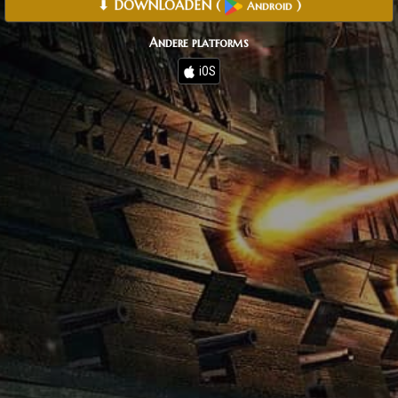
⬇ DOWNLOADEN
(
)
Android
Andere platforms
iOS