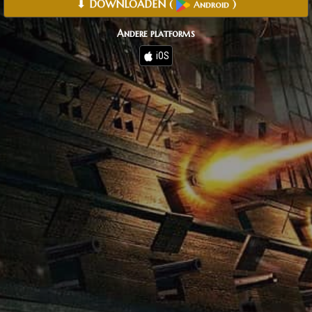
⬇ DOWNLOADEN
(
)
Android
Andere platforms
iOS