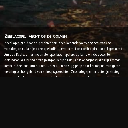
Zeeslagspel: vecht op de golven
Zeeslagen zijn door de geschiedenis heen het onderwerp geweest van veel
verhalen, en nu kun je deze opwinding ervaren met ons online piratenspel genaamd
Armada Battle. Dit online piratenspel biedt spelers de kans om de zeeën te
domineren. Als kapitein van je eigen schip neem je het op tegen vijandelijke vloten,
neem je deel aan strategische zeeslagen en stijg je op naar het toppunt van game-
ervaring op het gebied van scheepsgevechten. Zeeoorlogspellen testen je strategie
en snelle besluitvormingsvaardigheden, terwijl je je adrenalineniveau verhoogt met
realtime gevechten.
Ship Battle Game: tijd om admiraal te worden
In dit Ship Battle-spel besturen spelers hun eigen oorlogsschepen en nemen ze het
op tegen vijandelijke armada's. Spelers kunnen hun schepen upgraden, nieuwe
wapens en bepantsering toevoegen en hun bemanningen trainen. Dit online
piratenspel geeft jou de verantwoordelijkheden van een admiraal. Gebruik tactische
intelligentie om je vijanden te vernietigen en de machtigste kapitein van de zee te
worden.