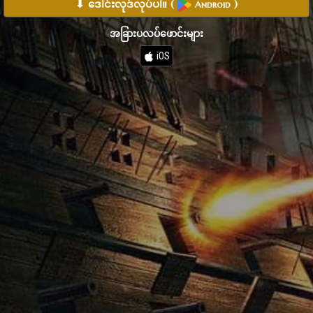
⬇ ဒေါင်းလုဒ်လုပ်ပါ။
(
)
Android
အခြားပလပ်ဖောင်းများ
iOS