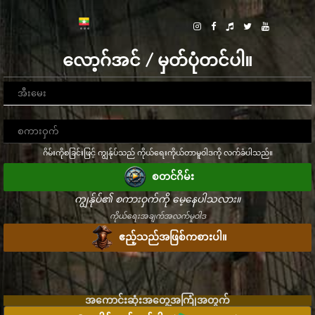
လော့ဂ်အင် / မှတ်ပုံတင်ပါ။
ဂိမ်းကိုစခြင်းဖြင့် ကျွန်ုပ်သည် ကိုယ်ရေးကိုယ်တာမူဝါဒကို လက်ခံပါသည်။
စတင်ဂိမ်း
ကျွန်ုပ်၏ စကားဝှက်ကို မေ့နေပါသလား။
ကိုယ်ရေးအချက်အလက်မူဝါဒ
ဧည့်သည်အဖြစ်ကစားပါ။
အကောင်းဆုံးအတွေ့အကြုံအတွက်