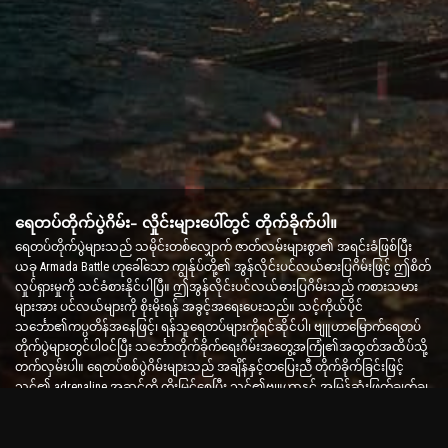
ရေတပ်တိုက်ပွဲဂိမ်း- လှိုင်းများပေါ်တွင် တိုက်ခိုက်ပါ။
ရေတပ်တိုက်ပွဲများသည် သမိုင်းတစ်လျှောက် ဇာတ်လမ်းများစွာ၏ အရင်းခံဖြစ်ပြီး
ယခု Armada Battle ဟုခေါ်သော ကျွန်ုပ်တို့၏ အွန်လိုင်းပင်လယ်ဓားပြဂိမ်းဖြင့် ဤစိတ်
လှုပ်ရှားမှုကို သင်ခံစားနိုင်ပါပြီ။ ဤအွန်လိုင်းပင်လယ်ဓားပြဂိမ်းသည် ကစားသမား
များအား ပင်လယ်များကို စိုးမိုးရန် အခွင့်အရေးပေးသည်။ သင့်ကိုယ်ပိုင်
သင်္ဘော၏ကပ္ပတိန်အနေဖြင့်၊ ရန်သူရေတပ်များကိုရင်ဆိုင်ပါ၊ ဗျူဟာမြောက်ရေတပ်
တိုက်ပွဲများတွင်ပါဝင်ပြီး သင်္ဘောတိုက်ခိုက်ရေးဂိမ်းအတွေ့အကြုံ၏အထွတ်အထိပ်သို့
တက်လှမ်းပါ။ ရေတပ်စစ်ပွဲဂိမ်းများသည် အချိန်နှင့်တပြေးညီ တိုက်ခိုက်ခြင်းဖြင့်
သင်၏ adrenaline အဆင့်ကို တိုးမြှင့်စေပြီး သင်၏ဗျူဟာနှင့် အမြန်ဆုံးဖြတ်ချက်ချ
စွမ်းရည်များကို စမ်းသပ်ပါ။
သင်္ဘောတိုက်ပွဲဂိမ်း- ရေတပ်ဗိုလ်ချုပ်ဖြစ်လာရန် အချိန်