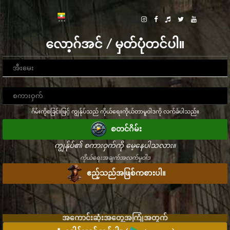
လော့ဂ်အင် / မှတ်ပုံတင်ပါ။
ဂိမ်းကိုစခြင်းဖြင့် ကျွန်ုပ်သည် ကိုယ်ရေးကိုယ်တာမူဝါဒကို လက်ခံပါသည်။
စတင်ဂိမ်း
ကျွန်ုပ်၏ စကားဝှက်ကို မေ့နေပါသလား။
ကိုယ်ရေးအချက်အလက်မူဝါဒ
ဧည့်သည်အဖြစ်ကစားပါ။
အကောင်းဆုံးအတွေ့အကြုံအတွက်