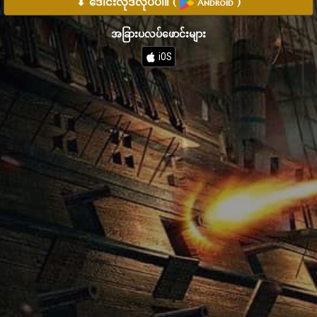
⬇ ဒေါင်းလုဒ်လုပ်ပါ။
(
)
Android
အခြားပလပ်ဖောင်းများ
iOS