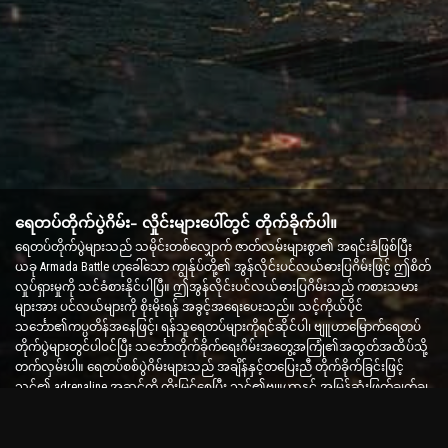
ရေတပ်တိုက်ပွဲဂိမ်း- လှိုင်းများပေါ်တွင် တိုက်ခိုက်ပါ။
ရေတပ်တိုက်ပွဲများသည် သမိုင်းတစ်လျှောက် ဇာတ်လမ်းများစွာ၏ အရင်းခံဖြစ်ပြီး
ယခု Armada Battle ဟုခေါ်သော ကျွန်ုပ်တို့၏ အွန်လိုင်းပင်လယ်ဓားပြဂိမ်းဖြင့် ဤစိတ်
လှုပ်ရှားမှုကို သင်ခံစားနိုင်ပါပြီ။ ဤအွန်လိုင်းပင်လယ်ဓားပြဂိမ်းသည် ကစားသမား
များအား ပင်လယ်များကို စိုးမိုးရန် အခွင့်အရေးပေးသည်။ သင့်ကိုယ်ပိုင်
သင်္ဘော၏ကပ္ပတိန်အနေဖြင့်၊ ရန်သူရေတပ်များကိုရင်ဆိုင်ပါ၊ ဗျူဟာမြောက်ရေတပ်
တိုက်ပွဲများတွင်ပါဝင်ပြီး သင်္ဘောတိုက်ခိုက်ရေးဂိမ်းအတွေ့အကြုံ၏အထွတ်အထိပ်သို့
တက်လှမ်းပါ။ ရေတပ်စစ်ပွဲဂိမ်းများသည် အချိန်နှင့်တပြေးညီ တိုက်ခိုက်ခြင်းဖြင့်
သင်၏ adrenaline အဆင့်ကို တိုးမြှင့်စေပြီး သင်၏ဗျူဟာနှင့် အမြန်ဆုံးဖြတ်ချက်ချ
စွမ်းရည်များကို စမ်းသပ်ပါ။
သင်္ဘောတိုက်ပွဲဂိမ်း- ရေတပ်ဗိုလ်ချုပ်ဖြစ်လာရန် အချိန်