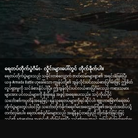
ရေတပ်တိုက်ပွဲဂိမ်း- လှိုင်းများပေါ်တွင် တိုက်ခိုက်ပါ။
ရေတပ်တိုက်ပွဲများသည် သမိုင်းတစ်လျှောက် ဇာတ်လမ်းများစွာ၏ အရင်းခံဖြစ်ပြီး
ယခု Armada Battle ဟုခေါ်သော ကျွန်ုပ်တို့၏ အွန်လိုင်းပင်လယ်ဓားပြဂိမ်းဖြင့် ဤစိတ်
လှုပ်ရှားမှုကို သင်ခံစားနိုင်ပါပြီ။ ဤအွန်လိုင်းပင်လယ်ဓားပြဂိမ်းသည် ကစားသမား
များအား ပင်လယ်များကို စိုးမိုးရန် အခွင့်အရေးပေးသည်။ သင့်ကိုယ်ပိုင်
သင်္ဘော၏ကပ္ပတိန်အနေဖြင့်၊ ရန်သူရေတပ်များကိုရင်ဆိုင်ပါ၊ ဗျူဟာမြောက်ရေတပ်
တိုက်ပွဲများတွင်ပါဝင်ပြီး သင်္ဘောတိုက်ခိုက်ရေးဂိမ်းအတွေ့အကြုံ၏အထွတ်အထိပ်သို့
တက်လှမ်းပါ။ ရေတပ်စစ်ပွဲဂိမ်းများသည် အချိန်နှင့်တပြေးညီ တိုက်ခိုက်ခြင်းဖြင့်
သင်၏ adrenaline အဆင့်ကို တိုးမြှင့်စေပြီး သင်၏ဗျူဟာနှင့် အမြန်ဆုံးဖြတ်ချက်ချ
စွမ်းရည်များကို စမ်းသပ်ပါ။
သင်္ဘောတိုက်ပွဲဂိမ်း- ရေတပ်ဗိုလ်ချုပ်ဖြစ်လာရန် အချိန်