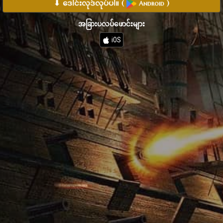
⬇ ဒေါင်းလုဒ်လုပ်ပါ။
(
)
Android
အခြားပလပ်ဖောင်းများ
iOS