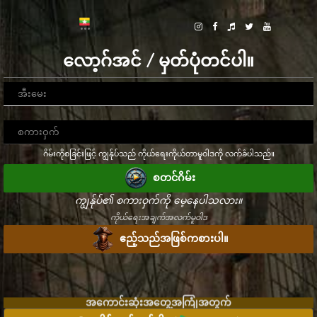
လော့ဂ်အင် / မှတ်ပုံတင်ပါ။
ဂိမ်းကိုစခြင်းဖြင့် ကျွန်ုပ်သည် ကိုယ်ရေးကိုယ်တာမူဝါဒကို လက်ခံပါသည်။
စတင်ဂိမ်း
ကျွန်ုပ်၏ စကားဝှက်ကို မေ့နေပါသလား။
ကိုယ်ရေးအချက်အလက်မူဝါဒ
ဧည့်သည်အဖြစ်ကစားပါ။
အကောင်းဆုံးအတွေ့အကြုံအတွက်