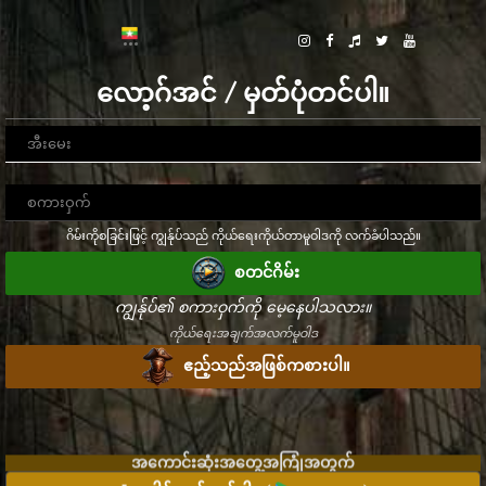
လော့ဂ်အင် / မှတ်ပုံတင်ပါ။
ဂိမ်းကိုစခြင်းဖြင့် ကျွန်ုပ်သည် ကိုယ်ရေးကိုယ်တာမူဝါဒကို လက်ခံပါသည်။
စတင်ဂိမ်း
ကျွန်ုပ်၏ စကားဝှက်ကို မေ့နေပါသလား။
ကိုယ်ရေးအချက်အလက်မူဝါဒ
ဧည့်သည်အဖြစ်ကစားပါ။
အကောင်းဆုံးအတွေ့အကြုံအတွက်