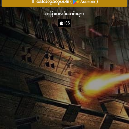
⬇ ဒေါင်းလုဒ်လုပ်ပါ။
(
)
Android
အခြားပလပ်ဖောင်းများ
iOS