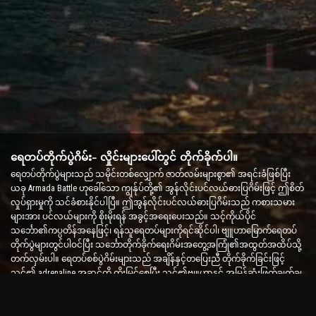
ရေတပ်တိုက်ပွဲဂိမ်း- လှိုင်းများပေါ်တွင် တိုက်ခိုက်ပါ။
ရေတပ်တိုက်ပွဲများသည် သမိုင်းတစ်လျှောက် ဇာတ်လမ်းများစွာ၏ အရင်းခံဖြစ်ပြီး
ယခု Armada Battle ဟုခေါ်သော ကျွန်ုပ်တို့၏ အွန်လိုင်းပင်လယ်ဓားပြဂိမ်းဖြင့် ဤစိတ်
လှုပ်ရှားမှုကို သင်ခံစားနိုင်ပါပြီ။ ဤအွန်လိုင်းပင်လယ်ဓားပြဂိမ်းသည် ကစားသမား
များအား ပင်လယ်များကို စိုးမိုးရန် အခွင့်အရေးပေးသည်။ သင့်ကိုယ်ပိုင်
သင်္ဘော၏ကပ္ပတိန်အနေဖြင့်၊ ရန်သူရေတပ်များကိုရင်ဆိုင်ပါ၊ ဗျူဟာမြောက်ရေတပ်
တိုက်ပွဲများတွင်ပါဝင်ပြီး သင်္ဘောတိုက်ခိုက်ရေးဂိမ်းအတွေ့အကြုံ၏အထွတ်အထိပ်သို့
တက်လှမ်းပါ။ ရေတပ်စစ်ပွဲဂိမ်းများသည် အချိန်နှင့်တပြေးညီ တိုက်ခိုက်ခြင်းဖြင့်
သင်၏ adrenaline အဆင့်ကို တိုးမြှင့်စေပြီး သင်၏ဗျူဟာနှင့် အမြန်ဆုံးဖြတ်ချက်ချ
စွမ်းရည်များကို စမ်းသပ်ပါ။
သင်္ဘောတိုက်ပွဲဂိမ်း- ရေတပ်ဗိုလ်ချုပ်ဖြစ်လာရန် အချိန်