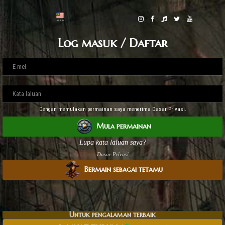
Log masuk / Daftar
Dengan memulakan permainan saya menerima Dasar Privasi.
Mula permainan
Lupa kata laluan saya?
Dasar Privasi
Bermain sebagai tetamu
Untuk pengalaman terbaik