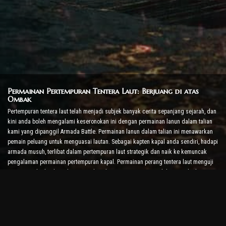
Permainan Pertempuran Tentera Laut: Berjuang di atas
Ombak
Pertempuran tentera laut telah menjadi subjek banyak cerita sepanjang sejarah, dan
kini anda boleh mengalami keseronokan ini dengan permainan lanun dalam talian
kami yang dipanggil Armada Battle. Permainan lanun dalam talian ini menawarkan
pemain peluang untuk menguasai lautan. Sebagai kapten kapal anda sendiri, hadapi
armada musuh, terlibat dalam pertempuran laut strategik dan naik ke kemuncak
pengalaman permainan pertempuran kapal. Permainan perang tentera laut menguji
strategi anda dan kemahiran membuat keputusan pantas sambil meningkatkan
tahap adrenalin anda dengan pertempuran masa nyata.
Permainan Pertempuran Kapal: Masa untuk Menjadi
Laksamana
Dalam Permainan Pertempuran Kapal ini, pemain memerintah kapal perang mereka
sendiri dan menentang armada musuh. Pemain boleh menaik taraf kapal mereka,