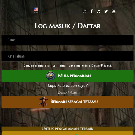
Log masuk / Daftar
Dengan memulakan permainan saya menerima Dasar Privasi.
Mula permainan
Lupa kata laluan saya?
Dasar Privasi
Bermain sebagai tetamu
Untuk pengalaman terbaik