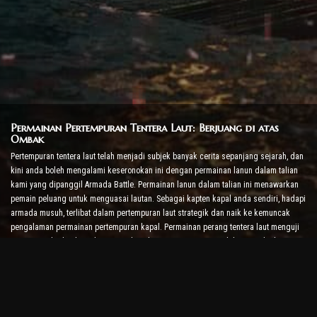
Permainan Pertempuran Tentera Laut: Berjuang di atas
Ombak
Pertempuran tentera laut telah menjadi subjek banyak cerita sepanjang sejarah, dan
kini anda boleh mengalami keseronokan ini dengan permainan lanun dalam talian
kami yang dipanggil Armada Battle. Permainan lanun dalam talian ini menawarkan
pemain peluang untuk menguasai lautan. Sebagai kapten kapal anda sendiri, hadapi
armada musuh, terlibat dalam pertempuran laut strategik dan naik ke kemuncak
pengalaman permainan pertempuran kapal. Permainan perang tentera laut menguji
strategi anda dan kemahiran membuat keputusan pantas sambil meningkatkan
tahap adrenalin anda dengan pertempuran masa nyata.
Permainan Pertempuran Kapal: Masa untuk Menjadi
Laksamana
Dalam Permainan Pertempuran Kapal ini, pemain memerintah kapal perang mereka
sendiri dan menentang armada musuh. Pemain boleh menaik taraf kapal mereka,