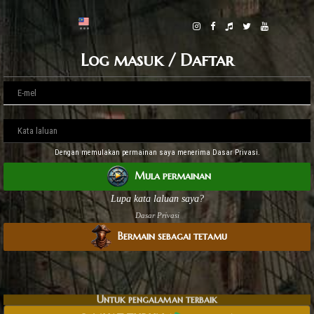
Log masuk / Daftar
Dengan memulakan permainan saya menerima Dasar Privasi.
Mula permainan
Lupa kata laluan saya?
Dasar Privasi
Bermain sebagai tetamu
Untuk pengalaman terbaik