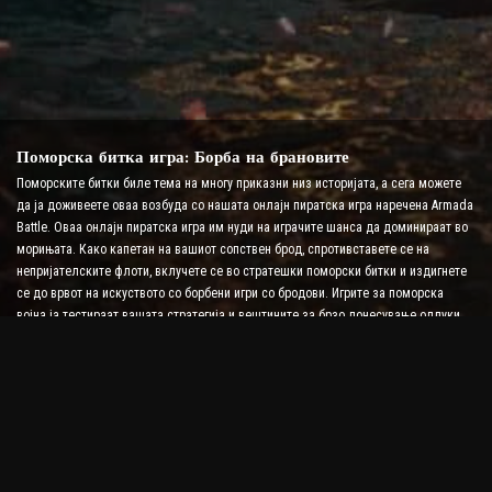
Поморска битка игра: Борба на брановите
Поморските битки биле тема на многу приказни низ историјата, а сега можете
да ја доживеете оваа возбуда со нашата онлајн пиратска игра наречена Armada
Battle. Оваа онлајн пиратска игра им нуди на играчите шанса да доминираат во
морињата. Како капетан на вашиот сопствен брод, спротивставете се на
непријателските флоти, вклучете се во стратешки поморски битки и издигнете
се до врвот на искуството со борбени игри со бродови. Игрите за поморска
војна ја тестираат вашата стратегија и вештините за брзо донесување одлуки
додека го зголемуваат нивото на адреналин со борби во реално време.
Игра со битка со брод: Време е да се стане адмирал
Во оваа Битка на бродови, играчите командуваат со своите воени бродови и се
борат со непријателските армади. Играчите можат да ги надградат своите
бродови, да додаваат ново оружје и оклоп и да ги обучуваат своите екипажи.
Оваа онлајн пиратска игра ве остава со одговорностите на адмирал. Користете
тактичка интелигенција за да ги уништите вашите непријатели и да станете