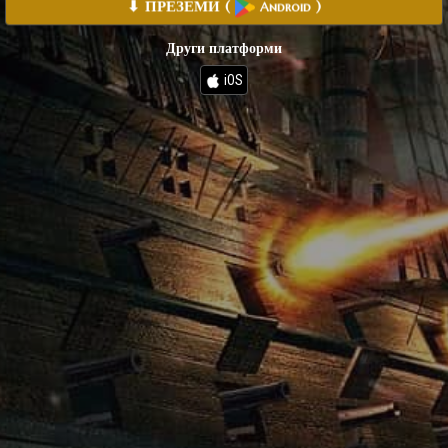
⬇ ПРЕЗЕМИ
(
)
Android
Други платформи
iOS