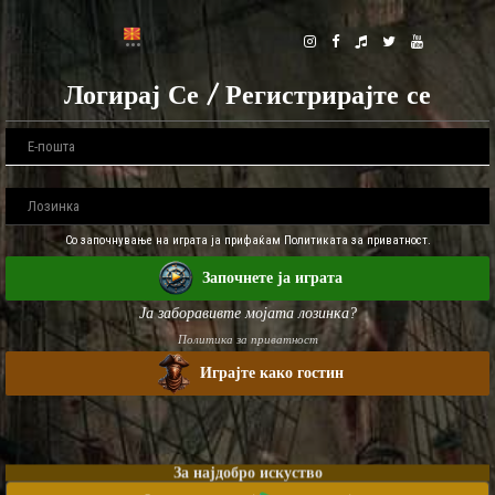
Логирај Се / Регистрирајте се
Со започнување на играта ја прифаќам Политиката за приватност.
Започнете ја играта
Ја заборавивте мојата лозинка?
Политика за приватност
Играјте како гостин
За најдобро искуство